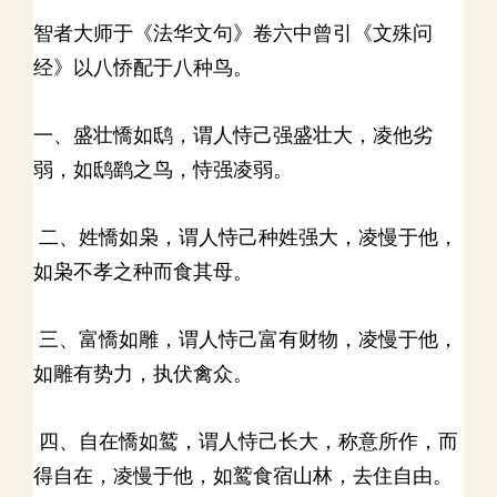
智者大师于《法华文句》卷六中曾引《文殊问
经》以八㤭配于八种鸟。
一、盛壮憍如鸱，谓人恃己强盛壮大，凌他劣
弱，如鸱鹞之鸟，恃强凌弱。
二、姓憍如枭，谓人恃己种姓强大，凌慢于他，
如枭不孝之种而食其母。
三、富憍如雕，谓人恃己富有财物，凌慢于他，
如雕有势力，执伏禽众。
四、自在憍如鹫，谓人恃己长大，称意所作，而
得自在，凌慢于他，如鹫食宿山林，去住自由。