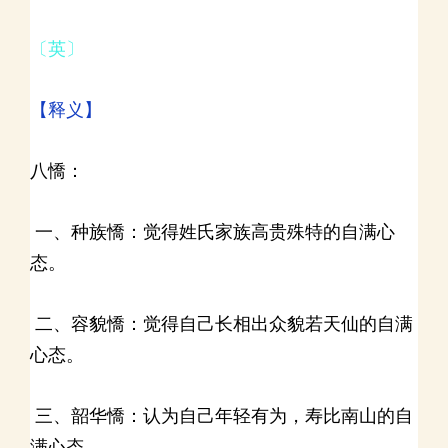
〔英〕
【释义】
八憍：
一、种族憍：觉得姓氏家族高贵殊特的自满心
态。
二、容貌憍：觉得自己长相出众貌若天仙的自满
心态。
三、韶华憍：认为自己年轻有为，寿比南山的自
满心态。