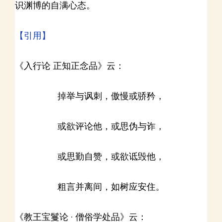
识渊博的自满心态。
【引用】
《入行论 正知正念品》云：
掉举与讽刺，傲慢或骄矜，
或欲评论他，或思伪与诈，
或思勤自赞，或欲诋毁他，
粗言并离间，如树应安住。
《教王宝鬘论 · 僧俗学处品》云：