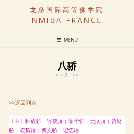
龙慈国际高等佛学院
NMIBA FRANCE
MENU
八骄
POSTED
14 12 月, 2024
ON
>>返回列表
〔中〕种族骄；容貌骄；韶华骄；无病骄；货财
骄；权势骄；博文骄；记忆骄