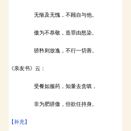
无惭及无愧，不顾自与他。
傲为不恭敬，造罪由怒染。
骄矜则放逸，不行一切善。
《亲友书》云：
受餐如服药，知量去贪嗔，
非为肥骄傲，但欲任持身。
【补充】