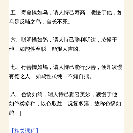
五、寿命憍如乌，谓人恃己寿高，凌慢于他，如
乌是反哺之鸟，命长不死。
六、聪明憍如鹊，谓人恃己聪利明达，凌慢于
他，如鹊性至聪，能报人吉凶。
七、行善憍如鸠，谓人恃己能行少善，便即凌慢
有德之人，如鸠性虽纯，不知自拙。
八、色憍如鸽，谓人恃己颜容美妙，凌慢于他，
如鸽类多种，以色取胜，况复多淫，故称色憍如
鸽。]
【相关课程】