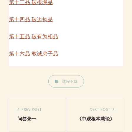
第十三品 破根境品
第十四品 破边执品
第十五品 破有为相品
第十六品 教诫弟子品
CATEGORIES
课程下载
文
章
Previous
PREV POST
Next
NEXT POST
导
问答录一
《中观根本慧论》
Post
Post
航