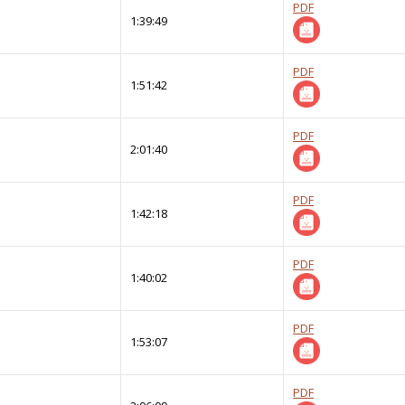
PDF
1:39:49
PDF
1:51:42
PDF
2:01:40
PDF
1:42:18
PDF
1:40:02
PDF
1:53:07
PDF