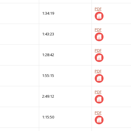
PDF
1:34:19
PDF
1:43:23
PDF
1:28:42
PDF
1:55:15
PDF
2:49:12
PDF
1:15:50