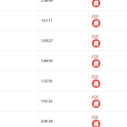
2:06:09
PDF
1:51:11
PDF
1:50:27
PDF
1:49:50
PDF
1:22:35
PDF
1:52:22
PDF
2:05:34